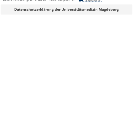
Sie können eine Nachricht versenden an:
Webmaster
Datenschutzerklärung der Universitätsmedizin Magdeburg
Ihre E-Mailadresse:
Ihr Anliegen:
Sicherheitsabfrage:
Lösung: