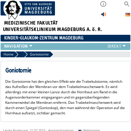
MEDIZINISCHE FAKULTÄT
UNIVERSITÄTSKLINIKUM MAGDEBURG A. ö. R.
KINDER-GLAUKOM-ZENTRUM MAGDEBURG
KINDLICHES GLAUKOM
Home
Therapie
Goniotomie
THERAPIE
GENETIK
Goniotomie
FRAGEN
Die Goniotomie hat den gleichen Effekt wie die Trabekulotomie, nämlich
KONTAKT
das Aufreißen der Membran vor dem Trabekelmaschenwerk. Es wird
LINKS
allerdings mit einer kleinen Lanze durch die Hornhaut am Rand in die
Augenvorderkammer eingegangen und im gegenüberliegenden
Kammerwinkel die Membran entfernt. Das Trabekelmaschenwerk wird
durch einen Spiegel (Gonioskop), den man während der Operation auf die
Hornhaut aufsetzt, sichtbar gemacht.
Letzte Änderung: 21.07.2015 - Ansprechpartner:
Webmaster