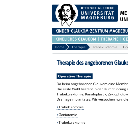
ME
UN
KINDER-GLAUKOM-ZENTRUM MAGDEB
KINDLICHES GLAUKOM
THERAPIE
GE
Home
Therapie
Trabekulotomie
Go
Therapie des angeborenen Glau
Operative Therapie
Da beim angeborenen Glaukom eine Membran 
Die erste Wahl besteht in der Durchführung 
Trabekul
ek
tomie, Kanaloplastik, Zyklophotok
Drainageimplantates. Wir versuchen nun, die
Trabekulotomie
Goniotomie
Trabekulektomie