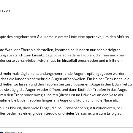
lation
rapie des angeborenen Glaukoms in erster Linie eine operative, um den Abfluss
te Wahl der Therapie darstellen, kommen bei Kindern nur nach erfolgter
 zusätzlich zum Einsatz. Es gibt verschiedene Tropfen, die man auch bei
ensorte verschrieben wird, muss im Einzelfall entschieden und mit Ihnen
nd mehrmals täglich entzündungshemmende Augentropfen gegeben werden.
dass die Kinder nicht mehr die Augen öffnen wollen. Ein kleiner Trick ist es, die
chließen zu lassen und den Tropfen bei geschlossenem Auge in den Lidwinkel zu
ss sie zügig die Augen wieder öffnen, und dann läuft der Tropfen in das Auge.
uten den Tränennasenweg zuhalten (dieser ist im Lidwinkel an der Nase als
ahme bleibt der Tropfen länger am Auge und läuft nicht in die Nase ab.
 uns klar ist, dass viele Dinge, die bei Erwachsenen gut funktionieren, bei
Hier bedarf es einer großen Geduld und vieler Versuche, um zum Erfolg zu
Webmaster