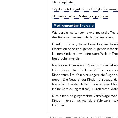
Kanaloplastik
Zyklophotokoagulation oder Zyklokryokoagu
Einsetzen eines Drainageimplantates
Medikamentöse Therapie
Wie bereits weiter vorn erwähnt, ist die The
des Kammerwassers wieder herzustellen.
Glaukomtropfen, die bei Erwachsenen die ers
Operation ohne genügende Augendrucksenkung
kleinen Kindern anwenden kann. Welche Tropf
besprochen werden.
Nach einer Operation müssen vorübergehe
Diese können für eine kurze Zeit brennen, so 
Kinder zum Träufeln hinzulegen, die Augen s
geben. Die Neugier der Kinder führt dazu, da
Nach dem Träufeln bitte für ein bis zwei Min
kleine Verdickung tastbar). Durch diese Maßn
Dies alles sind gutgemeinte Vorschläge, wobei
Kindern nur sehr schwer durchführbar sind. 
kommen.
Letzte Änderung: 05.09.2018 - Ansprechpartner: