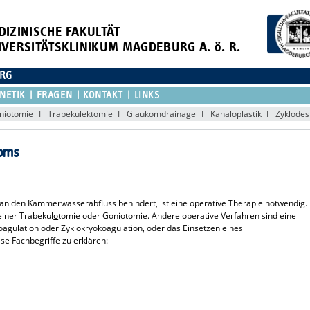
DIZINISCHE FAKULTÄT
IVERSITÄTSKLINIKUM MAGDEBURG A. ö. R.
URG
NETIK
FRAGEN
KONTAKT
LINKS
niotomie
Trabekulektomie
Glaukomdrainage
Kanaloplastik
Zyklodes
koms
den Kammerwasserabfluss behindert, ist eine operative Therapie notwendig.
einer Trabekul
o
tomie oder Goniotomie. Andere operative Verfahren sind eine
oagulation oder Zyklokryokoagulation, oder das Einsetzen eines
se Fachbegriffe zu erklären: