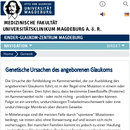
MEDIZINISCHE FAKULTÄT
UNIVERSITÄTSKLINIKUM MAGDEBURG A. ö. R.
KINDER-GLAUKOM-ZENTRUM MAGDEBURG
KINDLICHES GLAUKOM
Home
Genetik
THERAPIE
GENETIK
Genetische Ursachen des angeborenen Glaukoms
FRAGEN
Die Ursache der Fehlbildung im Kammerwinkel, die zur Ausbildung des
KONTAKT
angeborenen Glaukoms führt, ist in der Regel eine Mutation in einem oder
LINKS
mehreren Genen. Dies führt dazu, dass bestimmte Eiweißstoffe (Proteine)
im Kammerwinkel nicht - oder nicht richtig - prodziert werden können.
Folge ist ein unreifes, undurchlässiges Trabekelmaschenwerk oder eine
undurchlässige Membran über diesem Gewebe.
In Mitteleuropa sind die meisten Fälle durch "spontane" Mutationen
bedingt, sie treten also ohne Vorwarnung auf und lassen sich nicht
vorhersagen. Bei manchen Familien kommt es jedoch zu einer Häufung