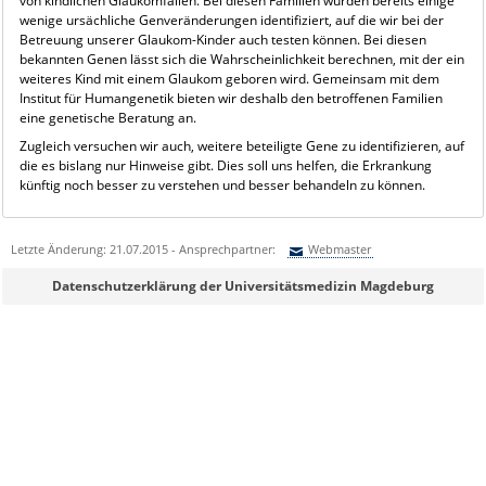
von kindlichen Glaukomfällen. Bei diesen Familien wurden bereits einige
wenige ursächliche Genveränderungen identifiziert, auf die wir bei der
Betreuung unserer Glaukom-Kinder auch testen können. Bei diesen
bekannten Genen lässt sich die Wahrscheinlichkeit berechnen, mit der ein
weiteres Kind mit einem Glaukom geboren wird. Gemeinsam mit dem
Institut für Humangenetik bieten wir deshalb den betroffenen Familien
eine genetische Beratung an.
Zugleich versuchen wir auch, weitere beteiligte Gene zu identifizieren, auf
die es bislang nur Hinweise gibt. Dies soll uns helfen, die Erkrankung
künftig noch besser zu verstehen und besser behandeln zu können.
Letzte Änderung: 21.07.2015 - Ansprechpartner:
Webmaster
Sie können eine Nachricht versenden an:
Webmaster
Datenschutzerklärung der Universitätsmedizin Magdeburg
Ihre E-Mailadresse:
Ihr Anliegen: