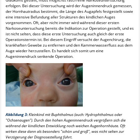
Glaukoms gestellt, muss möglichst rasch eine Narkoseuntersuchung
erfolgen. Bei dieser Untersuchung wird der Augen­innen­druck gemessen,
der Hornhautradius bestimmt, die Länge des Augapfels fest­gestellt sowie
eine intensive Befundung aller Strukturen des kindlichen Auges
vorgenommen. Oft, aber nicht immer wird während dieser ersten
Narkoseuntersuchung bereits die Indikation zur Operation gestellt, und es
ist nicht selten, dass diese erste Untersuchung auch gleich der erste
Operationstermin ist. Bei diesem Eingriff versucht der Augenchirurg, die
krankhaften Gewebe zu entfernen und den Kammerwasserfluss aus dem
Auge wieder herzustellen. Es handelt sich somit um eine
Augeninnendruck senkende Operation.
Abbildung 3:
Kleinkind mit Buphthalmus (auch: Hydrophthalmus oder
"Ochsenaugen"). Durch den hohen Augeninnendruck vergrößern sich die
während der kindlichen Entwicklung noch weichen Augenhornhäute. Oft
wirken diese dann als besonders "schön und groß", was nicht selten zur
Verzögerung der Diagnosestellung führt.