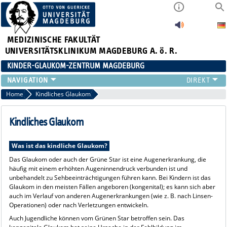
MEDIZINISCHE FAKULTÄT
UNIVERSITÄTSKLINIKUM MAGDEBURG A. ö. R.
KINDER-GLAUKOM-ZENTRUM MAGDEBURG
KINDLICHES GLAUKOM
Home
Kindliches Glaukom
THERAPIE
GENETIK
Kindliches Glaukom
FRAGEN
KONTAKT
Was ist das kindliche Glaukom?
LINKS
Das Glaukom oder auch der Grüne Star ist eine Augenerkrankung, die
häufig mit einem erhöhten Augeninnendruck verbunden ist und
unbehandelt zu Sehbeeinträchtigungen führen kann. Bei Kindern ist das
Glaukom in den meisten Fällen angeboren (kongenital); es kann sich aber
auch im Verlauf von anderen Augenerkrankungen (wie z. B. nach Linsen-
Operationen) oder nach Verletzungen entwickeln.
Auch Jugendliche können vom Grünen Star betroffen sein. Das