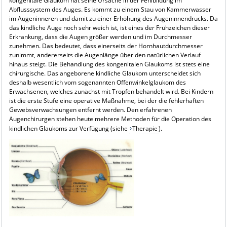
kongenitale Glaukom hat seine Ursache in der Fehlbildung im
Abflusssystem des Auges. Es kommt zu einem Stau von Kammerwasser
im Augeninneren und damit zu einer Erhöhung des Augeninnendrucks. Da
das kindliche Auge noch sehr weich ist, ist eines der Frühzeichen dieser
Erkrankung, dass die Augen größer werden und im Durch­­­­messer
zunehmen. Das bedeutet, dass einerseits der Hornhautdurchmesser
zunimmt, andererseits die Augenlänge über den natürlichen Verlauf
hinaus steigt. Die Behandlung des kongenitalen Glaukoms ist stets eine
chirurgische. Das angeborene kindliche Glaukom unterscheidet sich
deshalb wesentlich vom sogenannten Offenwinkel­glaukom des
Erwachsenen, welches zunächst mit Tropfen behandelt wird. Bei Kindern
ist die erste Stufe eine operative Maßnahme, bei der die fehlerhaften
Gewebsverwachsungen entfernt werden. Den erfahrenen
Augenchirurgen stehen heute mehrere Methoden für die Operation des
kindlichen Glaukoms zur Verfügung (siehe
Therapie
).