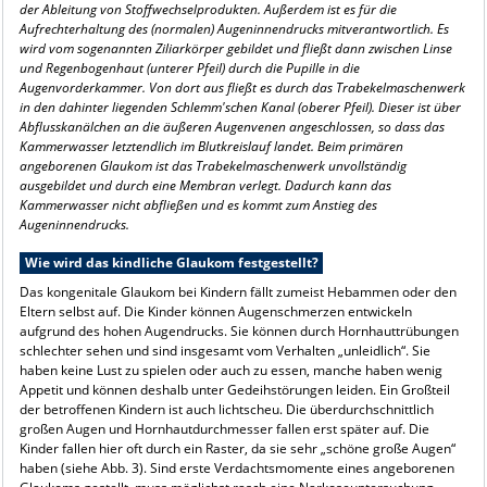
der Ableitung von Stoffwechselprodukten. Außerdem ist es für die
Aufrechterhaltung des (normalen) Augeninnendrucks mitverantwortlich. Es
wird vom sogenannten Ziliarkörper gebildet und fließt dann zwischen Linse
und Regenbogenhaut (unterer Pfeil) durch die Pupille in die
Augenvorderkammer. Von dort aus fließt es durch das Trabekelmaschenwerk
in den dahinter liegenden Schlemm'schen Kanal (oberer Pfeil). Dieser ist über
Abflusskanälchen an die äußeren Augenvenen angeschlossen, so dass das
Kammerwasser letztendlich im Blutkreislauf landet. Beim primären
angeborenen Glaukom ist das Trabekelmaschenwerk unvollständig
ausgebildet und durch eine Membran verlegt. Dadurch kann das
Kammerwasser nicht abfließen und es kommt zum Anstieg des
Augeninnendrucks.
Wie wird das kindliche Glaukom festgestellt?
Das kongenitale Glaukom bei Kindern fällt zumeist Hebammen oder den
Eltern selbst auf. Die Kinder können Augenschmerzen entwickeln
aufgrund des hohen Augendrucks. Sie können durch Hornhauttrübungen
schlechter sehen und sind insgesamt vom Verhalten „unleidlich“. Sie
haben keine Lust zu spielen oder auch zu essen, manche haben wenig
Appetit und können deshalb unter Gedeihstörungen leiden. Ein Großteil
der betroffenen Kindern ist auch lichtscheu. Die überdurchschnittlich
großen Augen und Hornhautdurchmesser fallen erst später auf. Die
Kinder fallen hier oft durch ein Raster, da sie sehr „schöne große Augen“
haben (siehe Abb. 3). Sind erste Verdachtsmomente eines angeborenen