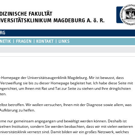
DIZINISCHE FAKULTÄT
IVERSITÄTSKLINIKUM MAGDEBURG A. ö. R.
URG
NETIK
FRAGEN
KONTAKT
LINKS
-Homepage der Universitätsaugenklinik Magdeburg. Mir ist bewusst, dass
erzweiflung sie bis zu dieser Homepage begleitet hat. Ich habe diese Seite mit
gerichtet, um Ihnen mit Rat und Tat zur Seite zu stehen und Ihre dringlichsten
ten.
selbst betroffen. Wir wollen versuchen, Ihnen mit der Diagnose sowie allem, was
ufklärung zu helfen.
bleme nur gemeinsam angegangen und bewältigt werden können. Deshalb ist
elnen Institution, sondern Sie werden beobachten, dass wir mit vielen weiteren
versitätsklinik vernetzt sind. Damit bilden wir ein großes Netzwerk, welches