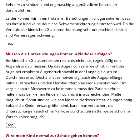
Sehnerv zu schützen und engmaschig augenärztliche Kontrollen
durchzuführen.
Leider können wir Ihnen trotz aller Bemühungen nicht garantieren, dass
bei Ihrem Kind keine deutliche Sehverschlechterung eintreten wird. Da die
Verläufe der kindlichen Glaukom­erkrankung sehr unterschiedlich sind,
sind Vorhersagen schwierig.
[ top ]
Müssen die Untersuchungen immer in Narkose erfolgen?
Bei kindlichen Glaukomformen reicht es nicht nur, regelmäßig den
Augendruck zu messen. Da das Auge noch sehr weich ist, nimmt das
Auge bei erhöhtem Augendruck sowohl in der Länge als auch im
Durchmesser zu. Deshalb ist es notwendig, auch die Augapfellänge
mittels Ultraschall und den Hornhautdurchmesser zu bestimmen. Um
vergleichbare Messwerte zu bekommen, muss der Patient sehr still
halten, was bei kleinen Kindern noch nicht in aus­reichendem Maße
möglich ist. Somit sind bei kleinen Kindern Narkoseuntersuchungen nötig.
Sobald die Kinder etwas größer sind, kann man versuchen, die
Untersuchungen auch ohne Narkose durchzuführen (teilweise schon im
Vorschulalter möglich).
[ top ]
Wird mein Kind normal zur Schule gehen können?