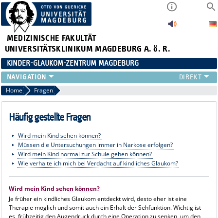
MEDIZINISCHE FAKULTÄT
UNIVERSITÄTSKLINIKUM MAGDEBURG A. ö. R.
KINDER-GLAUKOM-ZENTRUM MAGDEBURG
KINDLICHES GLAUKOM
Home
Fragen
THERAPIE
GENETIK
Häufig gestellte Fragen
FRAGEN
Wird mein Kind sehen können?
KONTAKT
Müssen die Untersuchungen immer in Narkose erfolgen?
LINKS
Wird mein Kind normal zur Schule gehen können?
Wie verhalte ich mich bei Verdacht auf kindliches Glaukom?
Wird mein Kind sehen können?
Je früher ein kindliches Glaukom entdeckt wird, desto eher ist eine
Therapie möglich und somit auch ein Erhalt der Sehfunktion. Wichtig ist
es, frühzeitig den Augendruck durch eine Operation zu senken, um den