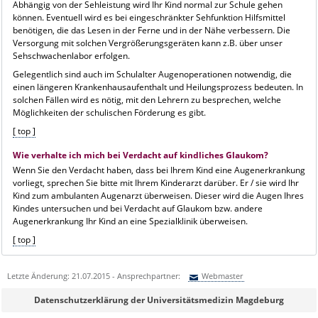
Abhängig von der Sehleistung wird Ihr Kind normal zur Schule gehen
können. Eventuell wird es bei eingeschränkter Sehfunktion Hilfsmittel
benötigen, die das Lesen in der Ferne und in der Nähe verbessern. Die
Versorgung mit solchen Vergrößerungsgeräten kann z.B. über unser
Sehschwachenlabor erfolgen.
Gelegentlich sind auch im Schulalter Augenoperationen notwendig, die
einen längeren Krankenhausaufenthalt und Heilungsprozess bedeuten. In
solchen Fällen wird es nötig, mit den Lehrern zu besprechen, welche
Möglichkeiten der schulischen Förderung es gibt.
[ top ]
Wie verhalte ich mich bei Verdacht auf kindliches Glaukom?
Wenn Sie den Verdacht haben, dass bei Ihrem Kind eine Augenerkrankung
vorliegt, sprechen Sie bitte mit Ihrem Kinderarzt darüber. Er / sie wird Ihr
Kind zum ambulanten Augenarzt überweisen. Dieser wird die Augen Ihres
Kindes untersuchen und bei Verdacht auf Glaukom bzw. andere
Augenerkrankung Ihr Kind an eine Spezialklinik überweisen.
[ top ]
Letzte Änderung: 21.07.2015 - Ansprechpartner:
Webmaster
Sie können eine Nachricht versenden an:
Webmaster
Datenschutzerklärung der Universitätsmedizin Magdeburg
Ihre E-Mailadresse: