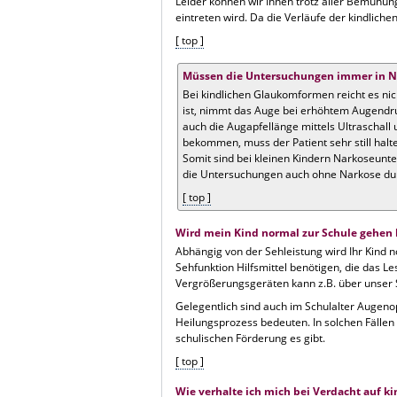
Leider können wir Ihnen trotz aller Bemühun
eintreten wird. Da die Verläufe der kindlich
[ top ]
Müssen die Untersuchungen immer in Na
Bei kindlichen Glaukomformen reicht es ni
ist, nimmt das Auge bei erhöhtem Augendru
auch die Augapfellänge mittels Ultrascha
bekommen, muss der Patient sehr still halte
Somit sind bei kleinen Kindern Narkoseunt
die Untersuchungen auch ohne Narkose durc
[ top ]
Wird mein Kind normal zur Schule gehen
Abhängig von der Sehleistung wird Ihr Kind 
Sehfunktion Hilfsmittel benötigen, die das L
Vergrößerungsgeräten kann z.B. über unser
Gelegentlich sind auch im Schulalter Augen
Heilungsprozess bedeuten. In solchen Fällen
schulischen Förderung es gibt.
[ top ]
Wie verhalte ich mich bei Verdacht auf k