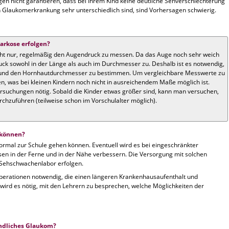
gen nicht garantieren, dass bei Ihrem Kind keine deutliche Sehverschlechterung
en Glaukom­erkrankung sehr unterschiedlich sind, sind Vorhersagen schwierig.
rkose erfolgen?
cht nur, regelmäßig den Augendruck zu messen. Da das Auge noch sehr weich
ck sowohl in der Länge als auch im Durchmesser zu. Deshalb ist es notwendig,
ll und den Hornhautdurchmesser zu bestimmen. Um vergleichbare Messwerte zu
n, was bei kleinen Kindern noch nicht in aus­reichendem Maße möglich ist.
ersuchungen nötig. Sobald die Kinder etwas größer sind, kann man versuchen,
hzuführen (teilweise schon im Vorschulalter möglich).
 können?
normal zur Schule gehen können. Eventuell wird es bei eingeschränkter
esen in der Ferne und in der Nähe verbessern. Die Versorgung mit solchen
 Sehschwachenlabor erfolgen.
operationen notwendig, die einen längeren Krankenhausaufenthalt und
 wird es nötig, mit den Lehrern zu besprechen, welche Möglichkeiten der
indliches Glaukom?