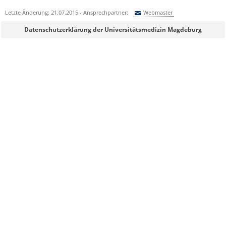
Letzte Änderung: 21.07.2015 - Ansprechpartner:
Webmaster
Sie können eine Nachricht versenden an:
Webmaster
Datenschutzerklärung der Universitätsmedizin Magdeburg
Ihre E-Mailadresse:
Ihr Anliegen:
Sicherheitsabfrage:
Lösung: