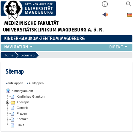
MEDIZINISCHE FAKULTÄT
UNIVERSITÄTSKLINIKUM MAGDEBURG A. ö. R.
KINDER-GLAUKOM-ZENTRUM MAGDEBURG
KINDLICHES GLAUKOM
Home
Sitemap
THERAPIE
GENETIK
Sitemap
FRAGEN
aufklappen
|
zuklappen
KONTAKT
Kinderglaukom
LINKS
Kindliches Glaukom
Therapie
Genetik
Fragen
Kontakt
Links